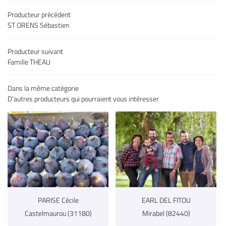
Accueil
Producteur précédent
05 32 02 49 6
uits & légumes
ST ORENS Sébastien
es & charcuteries
Producteur suivant
Épicerie fine
Famille THEAU
 à vins & bières
Dans la même catégorie
Restez infor
D'autres producteurs qui pourraient vous intéresser
s producteurs
Inscription Newsl
Avis
Actu & Exclu
Contact
Rejoignez-nous
PARISE Cécile
EARL DEL FITOU
Castelmaurou (31180)
Mirabel (82440)