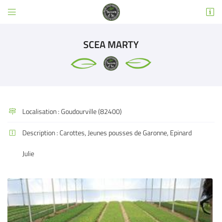


3 RUE EMILE DEWOITINE
31600 SEYSSES
SCEA MARTY
05 32 02 49 63
Localisation :
Goudourville (82400)

Description :
Carottes, Jeunes pousses de Garonne, Epinard

Adresse email de réception

Julie
Code Captcha

Rafraîchir le captcha

En cochant cette case, vous consentez à recevoir nos propositions commerciales à