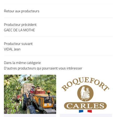
Une question
Accueil
Retour aux producteurs
05 32 02 49 6
uits & légumes
Producteur précédent
GAEC DE LA MOTHE
es & charcuteries
Épicerie fine
Producteur suivant
VIDAL Jean
 à vins & bières
Restez infor
Dans la même catégorie
s producteurs
D'autres producteurs qui pourraient vous intéresser
Inscription Newsl
Avis
Actu & Exclu
Contact
Rejoignez-nous