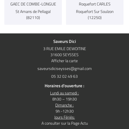
GAEC DE COMBE-LONGUE
Roquefort CARLES
St Amans de Pellagal
Roquefort Sur Soulzon
(82110)
(12250)
Saveurs Dici
3 RUE EMILE DEWOITINE
31600 SEYSSES
Afficher la carte
05 32 02 49 63
Horaires d'ouverture :
Lundi au samedi :
8h30 – 19h30
Dimanche :
9h -12h30
Jours Fériés:
A consulter sur la Page Actu