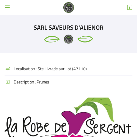


3 RUE EMILE DEWOITINE
31600 SEYSSES
SARL SAVEURS D'ALIENOR
05 32 02 49 63
Localisation :
Ste Livrade sur Lot (47110)

Description :
Prunes

Adresse email de réception

Code Captcha

Rafraîchir le captcha

En cochant cette case, vous consentez à recevoir nos propositions commerciales à