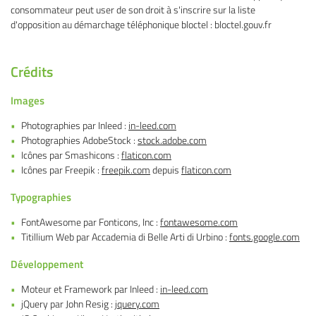
consommateur peut user de son droit à s'inscrire sur la liste
d'opposition au démarchage téléphonique bloctel : bloctel.gouv.fr
Une question
Crédits
Accueil
Images
05 32 02 49 6
uits & légumes
Photographies par Inleed :
in-leed.com
es & charcuteries
Photographies AdobeStock :
stock.adobe.com
Icônes par Smashicons :
flaticon.com
Épicerie fine
Icônes par Freepik :
freepik.com
depuis
flaticon.com
 à vins & bières
Typographies
Restez infor
s producteurs
FontAwesome par Fonticons, Inc :
fontawesome.com
Titillium Web par Accademia di Belle Arti di Urbino :
fonts.google.com
Inscription Newsl
Avis
Développement
Actu & Exclu
Moteur et Framework par Inleed :
in-leed.com
Contact
jQuery par John Resig :
jquery.com
Rejoignez-nous