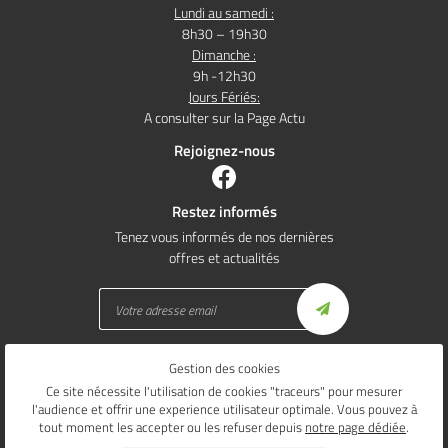
Lundi au samedi :
8h30 – 19h30
Dimanche :
9h -12h30
Jours Fériés:
A consulter sur la Page Actu
Rejoignez-nous
Restez informés
Tenez vous informés de nos dernières
offres et actualités
Gestion des cookies
Mentions Légales
Conditions générales d'utilisation
Ce site nécessite l'utilisation de cookies "traceurs" pour mesurer
Politique de confidentialité
l'audience et offrir une experience utilisateur optimale. Vous pouvez à
Gestion des cookies
tout moment les accepter ou les refuser depuis
notre page dédiée
.
Sitemap