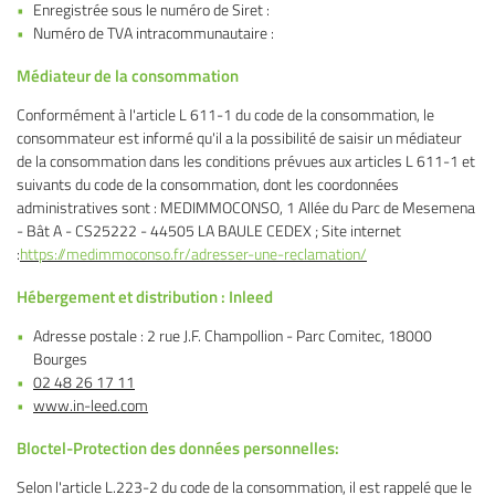
Enregistrée sous le numéro de Siret :
l'adresse email indiqué ci-dessus. Vous pouvez vous désinscrire à tout moment en
utilisant
le formulaire de désinscription
.
Numéro de TVA intracommunautaire :
Inscription
Médiateur de la consommation
Conformément à l'article L 611-1 du code de la consommation, le
consommateur est informé qu'il a la possibilité de saisir un médiateur
de la consommation dans les conditions prévues aux articles L 611-1 et
suivants du code de la consommation, dont les coordonnées
administratives sont : MEDIMMOCONSO, 1 Allée du Parc de Mesemena
- Bât A - CS25222 - 44505 LA BAULE CEDEX ; Site internet
:
https://medimmoconso.fr/adresser-une-reclamation/
Hébergement et distribution : Inleed
Adresse postale : 2 rue J.F. Champollion - Parc Comitec, 18000
Bourges
02 48 26 17 11
www.in-leed.com
Bloctel-Protection des données personnelles:
Selon l'article L.223-2 du code de la consommation, il est rappelé que le