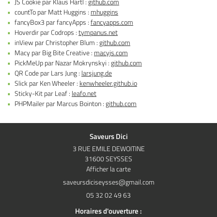
JS Cookie par Klaus Hartl :
github.com
countTo par Matt Huggins :
mhuggins
fancyBox3 par fancyApps :
fancyapps.com
Hoverdir par Codrops :
tympanus.net
inView par Christopher Blum :
github.com
Macy par Big Bite Creative :
macyjs.com
PickMeUp par Nazar Mokrynskyi :
github.com
QR Code par Lars Jung :
larsjung.de
Slick par Ken Wheeler :
kenwheeler.github.io
Sticky-Kit par Leaf :
leafo.net
PHPMailer par Marcus Bointon :
github.com
Saveurs Dici
3 RUE EMILE DEWOITINE
31600 SEYSSES
Afficher la carte
05 32 02 49 63
Horaires d'ouverture :