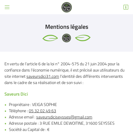


3 RUE EMILE DEWOITINE
31600 SEYSSES
Mentions légales
05 32 02 49 63
En vertu de l'article 6 de la loi n° 2004-575 du 21 juin 2004 pour la
confiance dans l'économie numérique, il est précisé aux utilisateurs du
site internet
saveursdici31.com
l'identité des différents intervenants
dans le cadre de sa réalisation et de son suivi :
Adresse email de réception

Saveurs Dici
Propriétaire : VEIGA SOPHIE
Code Captcha

Téléphone :
05 32 02 49 63
Adresse email :
Rafraîchir le captcha
Adresse postale : 3 RUE EMILE DEWOITINE, 31600 SEYSSES

Société au Capital de : €
En cochant cette case, vous consentez à recevoir nos propositions commerciales à