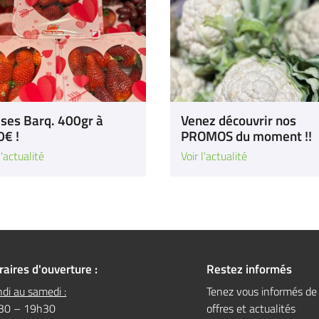
ises Barq. 400gr à
Venez découvrir nos
0€ !
PROMOS du moment !!
l'actualité
Voir l'actualité
raires d'ouverture :
Restez informés
di au samedi :
Tenez vous informés de
30 – 19h30
offres et actualités