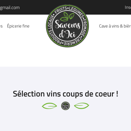
Ins
avier BELIARD.
es
Épicerie fine
Cave à vins & biè
Sélection vins coups de coeur !