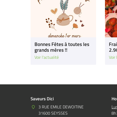
Bonnes Fêtes à toutes les
Fra
grands mères !!
2.9
Voir l'actualité
Voir 
Saveurs Dici
Ho
3 RUE EMILE DEWOITINE
Lun
31600 SEYSSES
8h