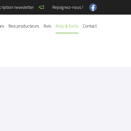
cription newsletter
Rejoignez-nous !
res
Nos producteurs
Avis
Actu & Exclu
Contact