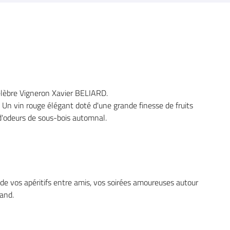
l'adresse
e formulaire
élèbre Vigneron Xavier BELIARD.
. Un vin rouge élégant doté d'une grande finesse de fruits
 d'odeurs de sous-bois automnal.
de vos apéritifs entre amis, vos soirées amoureuses autour
and.