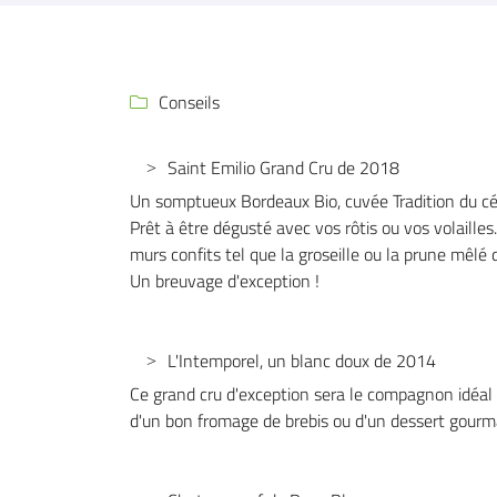
Code Captcha

Rafraîchir le captcha

Conseils

En cochant cette case, vous consentez à recevoir nos propositions commerciales à 
email indiqué ci-dessus. Vous pouvez vous désinscrire à tout moment en utilisant
l
de désinscription
.
Saint Emilio Grand Cru de 2018
Un somptueux Bordeaux Bio, cuvée Tradition du c
Inscription
Prêt à être dégusté avec vos rôtis ou vos volailles
murs confits tel que la groseille ou la prune mêlé
Un breuvage d'exception !
L'Intemporel, un blanc doux de 2014
Ce grand cru d'exception sera le compagnon idéal 
d'un bon fromage de brebis ou d'un dessert gourm