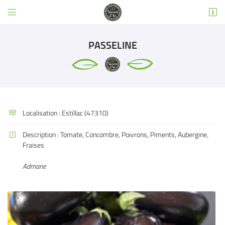


3 RUE EMILE DEWOITINE
31600 SEYSSES
PASSELINE
05 32 02 49 63
Localisation :
Estillac (47310)

Description :
Tomate, Concombre, Poivrons, Piments, Aubergine,

Fraises
Adresse email de réception

Admane
Code Captcha

Rafraîchir le captcha

En cochant cette case, vous consentez à recevoir nos propositions commerciales à