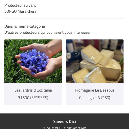
Producteur suivant
es & charcuteries
LONGO Maraichers
Épicerie fine
Dans la même catégorie
D'autres producteurs qui pourraient vous intéresser
 à vins & bières
Restez infor
s producteurs
Inscription Newsl
Avis
Actu & Exclu
Contact
Rejoignez-nous
Les Jardins d'Occitanie
Fromagerie Le Bessous
31600 (SEYSSES)
Cassagne (31260)
Saveurs Dici
3 RUE EMILE DEWOITINE