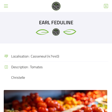


3 RUE EMILE DEWOITINE
31600 SEYSSES
EARL FEDULINE
05 32 02 49 63
Localisation :
Casseneuil (47440)

Description :
Tomates

Adresse email de réception

Christelle
Code Captcha

Rafraîchir le captcha

En cochant cette case, vous consentez à recevoir nos propositions commerciales à