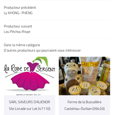
Accueil
Producteur précédent
05 32 02 49 6
uits & légumes
Ly KHONG- PHENG
es & charcuteries
Producteur suivant
Épicerie fine
Lou Pitchou Rispe
 à vins & bières
Dans la même catégorie
Restez infor
D'autres producteurs qui pourraient vous intéresser
s producteurs
Inscription Newsl
Avis
Actu & Exclu
Contact
Rejoignez-nous
SARL SAVEURS D'ALIENOR
Ferme de la Buscallère
Ste Livrade sur Lot (47110)
Castelnau-Durban (09420)