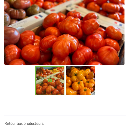
l'adresse email indiqué ci-dessus. Vous pouvez vous désinscrire à tout moment en
utilisant
le formulaire de désinscription
.
Inscription
Une question
Retour aux producteurs