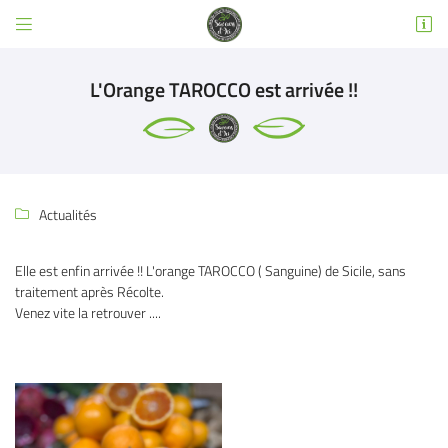


3 RUE EMILE DEWOITINE
31600 SEYSSES
L'Orange TAROCCO est arrivée !!
05 32 02 49 63
Actualités

Elle est enfin arrivée !! L'orange TAROCCO ( Sanguine) de Sicile, sans
traitement après Récolte.
Adresse email de réception

Venez vite la retrouver ....
Code Captcha

Rafraîchir le captcha

En cochant cette case, vous consentez à recevoir nos propositions commerciales à