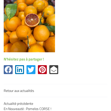
l'adresse email indiqué ci-dessus. Vous pouvez vous désinscrire à tout moment en
utilisant
le formulaire de désinscription
.
Inscription
N'hésitez pas à partager !
Une question
Retour aux actualités
Accueil
Actualité précédente
05 32 02 49 6
En Nouveauté : Pomelos CORSE !
uits & légumes