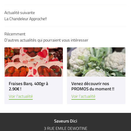
es & charcuteries
Actualité suivante
La Chandeleur Approche!!
Épicerie fine
 à vins & bières
Récemment
D'autres actualités qui pourraient vous intéresser
Restez infor
s producteurs
Inscription Newsl
Avis
Actu & Exclu
Contact
Rejoignez-nous
Fraises Barq. 400gr à
Venez découvrir nos
2.90€ !
PROMOS du moment !!
Voir l'actualité
Voir l'actualité
Saveurs Dici
3 RUE EMILE DEWOITINE