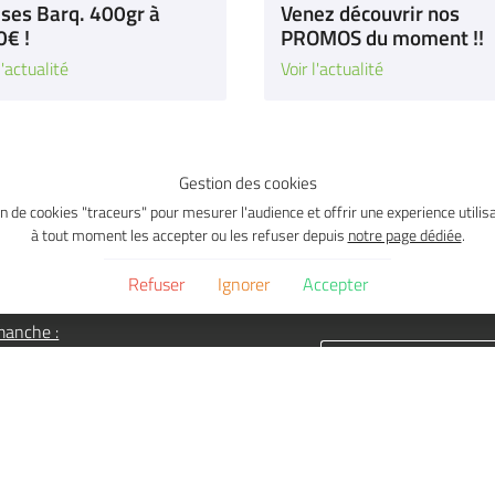
ises Barq. 400gr à
Venez découvrir nos
0€ !
PROMOS du moment !!
l'actualité
Voir l'actualité
Gestion des cookies
ion de cookies "traceurs" pour mesurer l'audience et offrir une experience util
à tout moment les accepter ou les refuser depuis
notre page dédiée
.
raires d'ouverture :
Restez informés
di au samedi :
Tenez vous informés de
Refuser
Ignorer
Accepter
30 – 19h30
offres et actualités
manche :
 -12h30
rs Fériés:
onsulter sur la Page Actu
joignez-nous