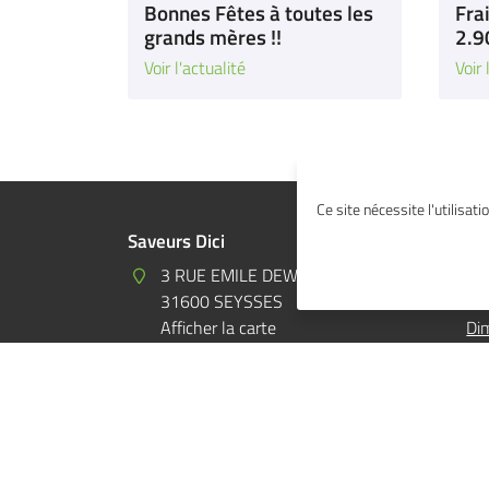
Bonnes Fêtes à toutes les
Fra
grands mères !!
2.9
Voir l'actualité
Voir 
Ce site nécessite l'utilisat
Saveurs Dici
Ho
3 RUE EMILE DEWOITINE
Lun
31600 SEYSSES
8h
Afficher la carte
Di
9h
Jou
05 32 02 49 63
A c
Re