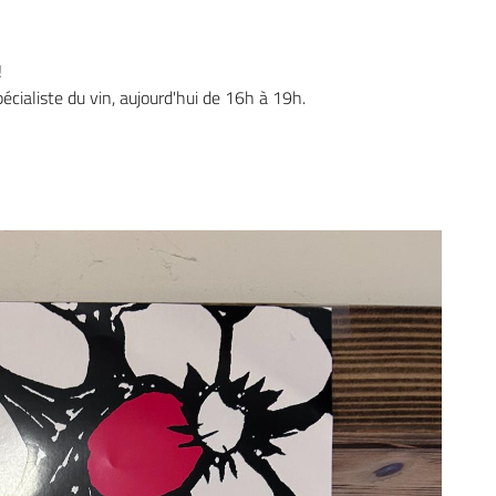
!
ialiste du vin, aujourd'hui de 16h à 19h.
l'adresse
e formulaire