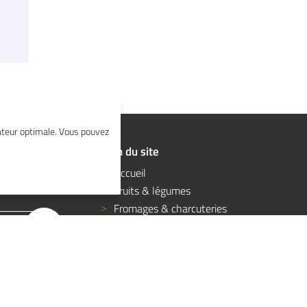
isateur optimale. Vous pouvez
Plan du site
 nos dernières
Accueil
Fruits & légumes
Fromages & charcuteries
Épicerie fine
Cave à vins & bières
Nos producteurs
Avis
Actu & Exclu