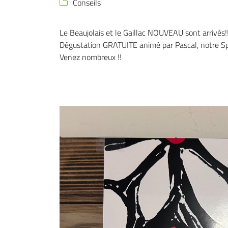
Conseils

Code Captcha

Rafraîchir le captcha
Le Beaujolais et le Gaillac NOUVEAU sont arrivés!

Dégustation GRATUITE animé par Pascal, notre Spéc
Venez nombreux !!
En cochant cette case, vous consentez à recevoir nos propositions commerciales à 
email indiqué ci-dessus. Vous pouvez vous désinscrire à tout moment en utilisant
l
de désinscription
.
Inscription