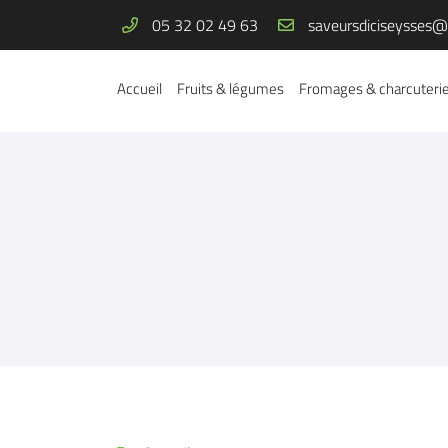
05 32 02 49 63
3 RUE EMILE DEWOITINE
31600 SEYSSES
Accueil
Fruits & légumes
Fromages & charcuteri
05 32 02 49 63
Adresse email de réception
