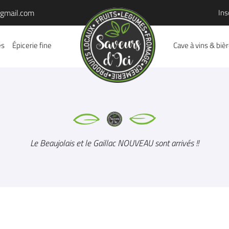
Ins
es
Épicerie fine
Cave à vins & biè
Le Beaujolais et le Gaillac NOUVEAU sont arrivés !!