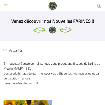


3 RUE EMILE DEWOITINE
31600 SEYSSES
Venez découvrir nos Nouvelles FARINES !!
05 32 02 49 63
Actualités

En nouveauté cette semaine, nous vous proposons 5 types de farine du
Moulin MAURY (81).
Adresse email de réception

Des produits haut de gamme, pour vos pâtisseries, viennoiseries et pain
de tradition français.
Venez vite les découvrir !!
Code Captcha

Rafraîchir le captcha

En cochant cette case, vous consentez à recevoir nos propositions commerciales à