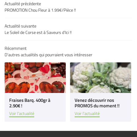
05 32 02 49 6
Actualité précédente
uits & légumes
PROMOTION Chou Fleur à 1.99€/Pièce !!
es & charcuteries
Actualité suivante
Épicerie fine
Le Soleil de Corse est à Saveurs d'Ici !!
 à vins & bières
Récemment
Restez infor
s producteurs
D'autres actualités qui pourraient vous intéresser
Inscription Newsl
Avis
Actu & Exclu
Contact
Rejoignez-nous
Fraises Barq. 400gr à
Venez découvrir nos
2.90€ !
PROMOS du moment !!
Voir l'actualité
Voir l'actualité