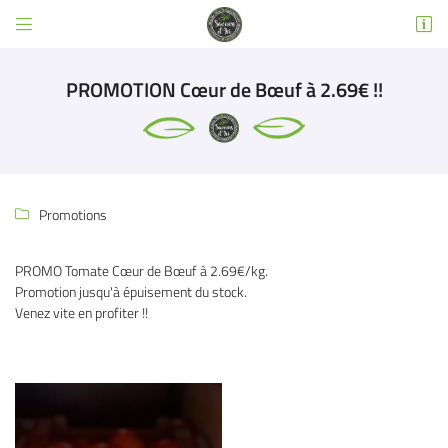


3 RUE EMILE DEWOITINE
31600 SEYSSES
PROMOTION Cœur de Bœuf à 2.69€ !!
05 32 02 49 63
Promotions

PROMO Tomate Cœur de Bœuf à 2.69€/kg.
Promotion jusqu'à épuisement du stock.
Adresse email de réception

Venez vite en profiter !!
Code Captcha

Rafraîchir le captcha

En cochant cette case, vous consentez à recevoir nos propositions commerciales à