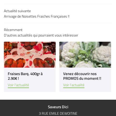
es & charcuteries
Actualité suivante
Arrivage de Noisettes Fraiches Françaises !!
Épicerie fine
 à vins & bières
Récemment
D'autres actualités qui pourraient vous intéresser
Restez infor
s producteurs
Inscription Newsl
Avis
Actu & Exclu
Contact
Rejoignez-nous
Fraises Barq. 400gr à
Venez découvrir nos
2.90€ !
PROMOS du moment !!
Voir l'actualité
Voir l'actualité
Saveurs Dici
3 RUE EMILE DEWOITINE