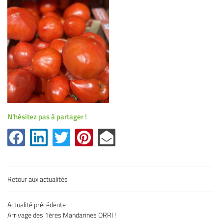
l'adresse email indiqué ci-dessus. Vous pouvez vous désinscrire à tout moment en
utilisant
le formulaire de désinscription
.
Inscription
N'hésitez pas à partager !
Une question
Retour aux actualités
Accueil
Actualité précédente
05 32 02 49 6
Arrivage des 1ères Mandarines ORRI !
uits & légumes