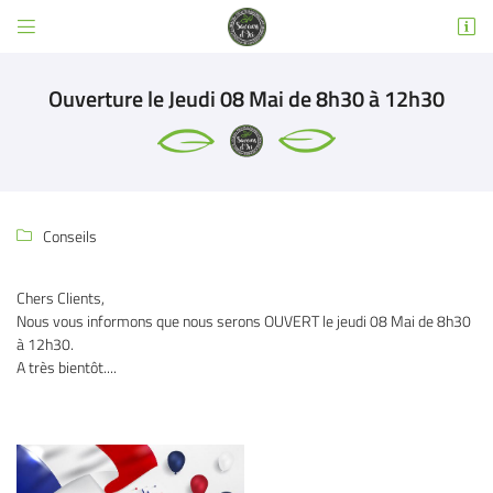


3 RUE EMILE DEWOITINE
31600 SEYSSES
Ouverture le Jeudi 08 Mai de 8h30 à 12h30
05 32 02 49 63
Conseils

Chers Clients,
Nous vous informons que nous serons OUVERT le jeudi 08 Mai de 8h30
Adresse email de réception

à 12h30.
A très bientôt....
Code Captcha

Rafraîchir le captcha

En cochant cette case, vous consentez à recevoir nos propositions commerciales à