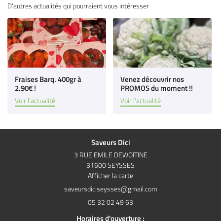
Épicerie fine
D'autres actualités qui pourraient vous intéresser
 à vins & bières
Restez infor
s producteurs
Inscription Newsl
Avis
Fraises Barq. 400gr à
Venez découvrir nos
Actu & Exclu
2.90€ !
PROMOS du moment !!
Voir l'actualité
Voir l'actualité
Contact
Rejoignez-nous
Saveurs Dici
3 RUE EMILE DEWOITINE
31600 SEYSSES
Afficher la carte
05 32 02 49 63
Horaires d'ouverture :