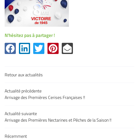
l'adresse email indiqué ci-dessus. Vous pouvez vous désinscrire à tout moment en
utilisant
le formulaire de désinscription
.
Inscription
N'hésitez pas à partager !
Retour aux actualités
Actualité précédente
Une question
Arrivage des Premières Cerises Françaises !!
Accueil
Actualité suivante
05 32 02 49 6
uits & légumes
Arrivage des Premières Nectarines et Pêches de la Saison !!
es & charcuteries
Récemment