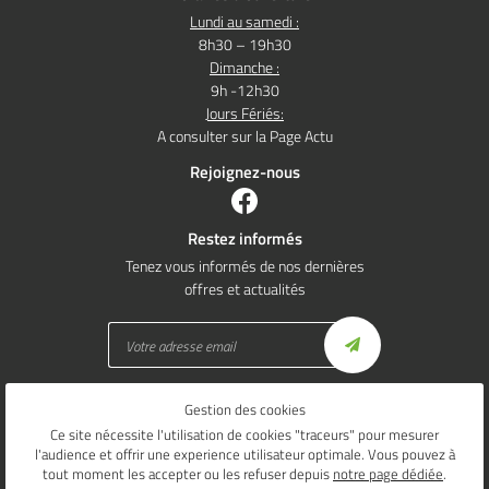
Lundi au samedi :
8h30 – 19h30
Dimanche :
9h -12h30
Jours Fériés:
A consulter sur la Page Actu
Rejoignez-nous
Restez informés
Tenez vous informés de nos dernières
offres et actualités
Gestion des cookies
Mentions Légales
Conditions générales d'utilisation
Ce site nécessite l'utilisation de cookies "traceurs" pour mesurer
Politique de confidentialité
l'audience et offrir une experience utilisateur optimale. Vous pouvez à
Gestion des cookies
tout moment les accepter ou les refuser depuis
notre page dédiée
.